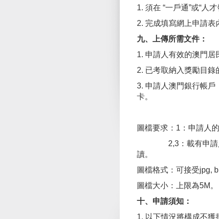
1. 須在 “一戶通”或
2. 完成填寫網上申請
九、上傳所需文件：
1. 申請人有效的澳門
2. 已考取納入獎勵目
3. 申請人澳門銀行
卡。
圖檔要求：1：申請人
2,3：載有申請人身
讀。
圖檔格式：可接受jpg, bm
圖檔大小：上限為5M。
十、申請須知：
1. 以下情況將構成不