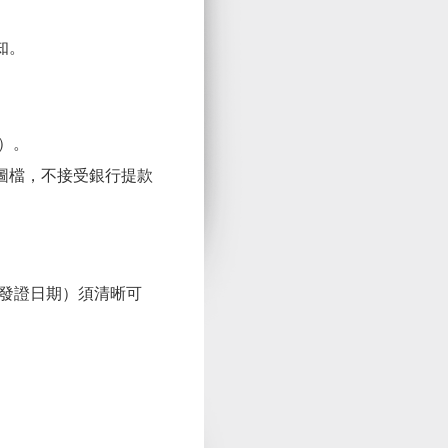
知。
）。
圖檔，不接受銀行提款
發證日期）須清晰可