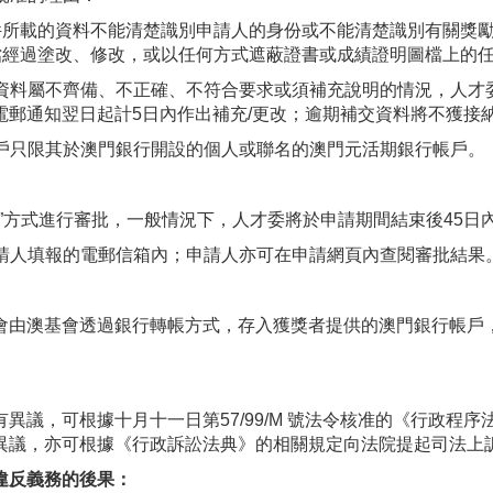
文件所載的資料不能清楚識別申請人的身份或不能清楚識別有關獎
圖檔經過塗改、修改，或以任何方式遮蔽證書或成績證明圖檔上的
申請資料屬不齊備、不正確、不符合要求或須補充說明的情況，人才
電郵通知翌日起計5日內作出補充/更改；逾期補交資料將不獲接
帳戶只限其於澳門銀行開設的個人或聯名的澳門元活期銀行帳戶。
先得”方式進行審批，一般情況下，人才委將於申請期間結束後45
申請人填報的電郵信箱內；申請人亦可在申請網頁內查閱審批結果
由澳基會透過銀行轉帳方式，存入獲獎者提供的澳門銀行帳戶，獎
異議，可根據十月十一日第57/99/M 號法令核准的《行政程序
異議，亦可根據《行政訴訟法典》的相關規定向法院提起司法上
違反義務的後果：