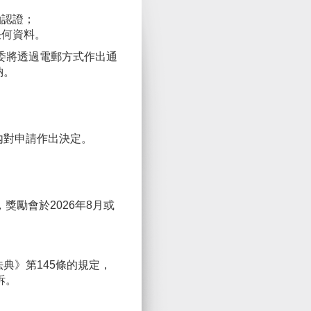
勵認證；
任何資料。
委將透過電郵方式作出通
納。
日內對申請作出決定。
。
勵會於2026年8月或
法典》第145條的規定，
訴。