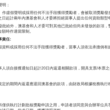
聲明；
資料、作虛假聲明或採用任何不法手段獲得獎勵者，會被取消獎勵發
之日起計兩年內澳基會和人才委將拒絕當事人提出任何資助類型
的獎勵批給外，澳基會和人才委可對其他已批給但尚未發放的款項，
金額時作適當限制。
責任:
假資料或採用任何不法手段獲得獎勵者，當事人須依法承擔倘有
人須自接獲通知日起計20日內返還相關款項，開具支票/本票之
規定的期間內返還應退回澳基會的款項，由財政局根據稅務執行
料僅供執行計劃批核獎勵申請之用，申請者須同意與合辦單位共