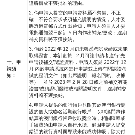
證將構成不獲批准的理由。
2. 倘申請人提交的申請資料屬不齊備、不正
確、不符合要求或須補充說明的情況，人才委
將透過電郵方式作出通知，申請人須自人才委
電郵通知翌日起計 5 日內作出補充/更改；逾期
補交資料將不獲接納。
3. 倘於 2022 年 12 月仍未獲悉考試成績或未能
取得證書，本計劃於 12 月可讓申請者進行“先
十、申
申請後補交”認證資料，申請人須於 2022年 12
請須
月 內於申請系統內進行申請並上傳有關認證考
知：
試的證明文件（如出席證明、報名回執、收據
等），並於 2023 年 2 月 28 日或之前補交有關
證書/成績證明圖檔或相關證明文件，逾期補交
資料將不獲接納。
4. 申請人提供的銀行帳戶只限其於澳門銀行開
設的個人或聯名活期銀行帳戶，以非澳門幣作
結算的澳門銀行帳戶收取獎金時，相關匯率或
手續費須由申請人自行承擔。倘因申請人提交
錯誤的銀行資料而導致未能成功轉帳，除支付