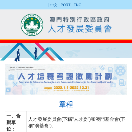
中文
PORT
ENG
章程
一、合
人才發展委員會(下稱“人才委”)和澳門基金會(下
辦單
稱“澳基會”)。
位：