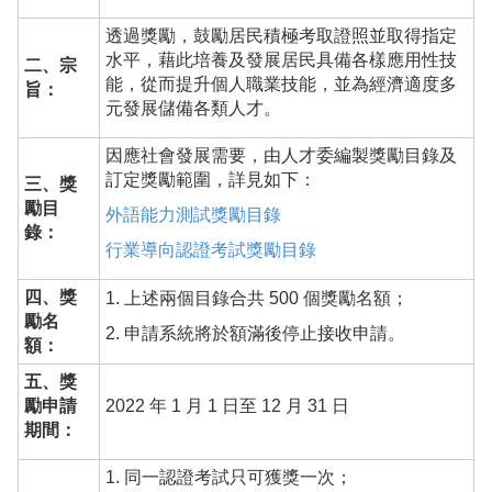
透過獎勵，鼓勵居民積極考取證照並取得指定
水平，藉此培養及發展居民具備各樣應用性技
二、宗
能，從而提升個人職業技能，並為經濟適度多
旨：
元發展儲備各類人才。
因應社會發展需要，由人才委編製獎勵目錄及
訂定獎勵範圍，詳見如下：
三、獎
勵目
外語能力測試獎勵目錄
錄：
行業導向認證考試獎勵目錄
四、獎
1. 上述兩個目錄合共 500 個獎勵名額；
勵名
2. 申請系統將於額滿後停止接收申請。
額：
五、獎
勵申請
2022 年 1 月 1 日至 12 月 31 日
期間：
1. 同一認證考試只可獲獎一次；