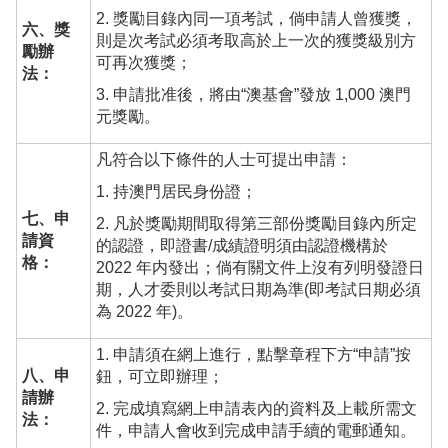
2. 獎勵目錄內同一項考試，倘申請人曾獲獎，
六、獎
則是次考試必須考取高於上一次的獲獎級別方
勵辦
可再次獲獎；
法：
3. 申請批准後，將由“澳基會”發放 1,000 澳門
元獎勵。
凡符合以下條件的人士可提出申請：
1. 持澳門居民身份證；
七、申
2. 凡於獎勵期間取得第三部份獎勵目錄內所定
請資
的認證，即證書/成績證明須由認證機構於
格：
2022 年内發出；倘有關文件上沒有列明發證日
期，人才委則以考試日期為準(即考試日期必須
為 2022 年)。
1. 申請須在網上進行，點擊章程下方“申請”按
八、申
鈕，可立即辦理；
請辦
2. 完成填寫網上申請表內的資料及上載所需文
法：
件，申請人會收到完成申請手續的電郵通知。