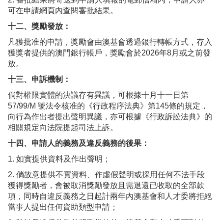
可在申請網頁內查閱審批結果。
十二、獎勵發放：
凡獲批准的申請，獎勵會由澳基會透過銀行轉帳方式，存入
獲獎者提供的澳門銀行帳戶，獎勵會於2026年8月或之前發
放。
十三、申訴機制：
倘對權限實體的決議存有異議，可根據十月十一日第
57/99/M 號法令核准的《行政程序法典》第145條的規定，
向行為作出者提出聲明異議，亦可根據《行政訴訟法典》的
相關規定向法院提起司法上訴。
十四、申請人的義務及違反義務的後果：
1. 如實提供資料及作出聲明；
2. 倘故意提供不實資料、作虛假聲明或採用任何不法手段
獲得獎勵者，會被取消獎勵發放且需退還已收取的全部款
項，同時自違反義務之日起計兩年內澳基會和人才委將拒絕
當事人提出任何資助類型申請；