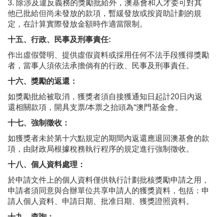
3. 除涉及違反義務的獎勵批給外，澳基會和人才委可對其
他已批給但尚未發放的款項，暫緩發放或按資助計劃的規
定，在計算實際發放金額時作適當限制。
十五、行政、民事及刑事責任:
作出虛假聲明、提供虛假資料或採用任何不法手段獲得獎勵
者，當事人須依法承擔倘有的行政、民事及刑事責任。
十六、獎勵的返還：
如獎勵批給被取消，獲獎者須自接獲通知日起計20日內返
還相關款項，開具支票/本票之抬頭為“澳門基金會。
十七、強制徵收：
如獲獎者未於第十六點規定的期間內返還應退回澳基會的款
項，由財政局根據稅務執行程序的規定進行強制徵收。
十八、個人資料處理：
於申請文件上的個人資料僅供執行計劃批核獎勵申請之用，
申請者須同意與合辦單位共享申請人的獲獎資料，包括：申
請人個人資料、申請日期、批准日期、獲獎證照資料。
十九、查詢：