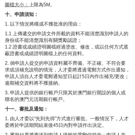
圖檔大小：
上限為5M。
十、申請須知：
1. 以下情況將構成不獲批准的理由：
1.1 上傳遞交的申請文件所載的資料不能清楚識別申請人的
身份或不能清楚識別有關獎勵認證；
1.2 證書或成績證明圖檔經過塗改、修改，或以任何方式遮
蔽證書或成績證明圖檔上的任何資料。
2. 倘申請人提交的申請資料屬不齊備、不正確、不符合要
求或須補充說明的情況，人才委將透過電郵方式作出通知，
申請人須自人才委電郵通知翌日起計5日內作出補充/更改；
逾期補交資料將不獲接納。
3. 申請人提供的銀行帳戶只限其於澳門銀行開設的個人或
聯名的澳門元活期銀行帳戶。
十一、審批及通知：
1. 由人才委以“先到先得”方式進行審批。一般情況下，人才
委將於申請期間結束後45日內對申請作出決定。
2. 審批結果將寄送到申請人填報的電郵信箱內；申請人亦