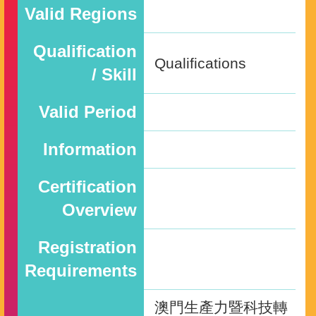
Valid Regions
Qualification
Qualifications
/ Skill
Valid Period
Information
Certification
Overview
Registration
Requirements
澳門生產力暨科技轉