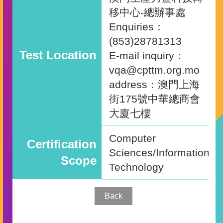
移中心-總辦事處
Enquiries：
(853)28781313
Test Location
E-mail inquiry：
vqa@cpttm.org.mo
address：澳門上海
街175號中華總商會
大廈七樓
Computer
Certification
Sciences/Information
Scope
Technology
Back